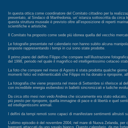
In questa ottica come coordinatore del Comitato cittadino per la realizzaz
presentato, al Sindaco di Manfredonia, un’ istanza sottoscritta da circa t
questa struttura museale è previsto oltre all’esposizione di reperti marinari 
scientifiche e artistiche.
Il Comitato ha proposto come sede più idonea quella del vecchio mercato
Le fotografie presentate nel calendario non hanno subito alcuna manipolazi
proposte rappresentando i tempi in cui sono state prodotte.
Il primo piano del delfino Filippo che compare nell’illustrazione fotografi
del 1998, periodo nel quale il magnifico ed intelligentissimo cetaceo stab
La foto che compare nel mese di Agosto è stata prodotta qualche giorno p
momenti felici ed indimenticabili che Filippo mi ha donato e ripropone, al
La fotografia che viene proposta nel mese di Settembre si riferisce al del
con incredibile energia esibendosi in balletti sincronizzati e ludiche evolu
Da circa otto mesi non vedo Andrea che sicuramente era stato educato, d
più presto per riproporre, quella immagine di pace e di libertà e quel sen
ed intelligentissimi animali.
I delfini da tempi remoti sono capaci di manifestare sentimenti altruisti sa
L’ultimo episodio è del novembre 2004; nel mare di Nuova Zelanda, per cir
bagnanti attaccati da uno squalo bianco. Questo calendario, da me forteme