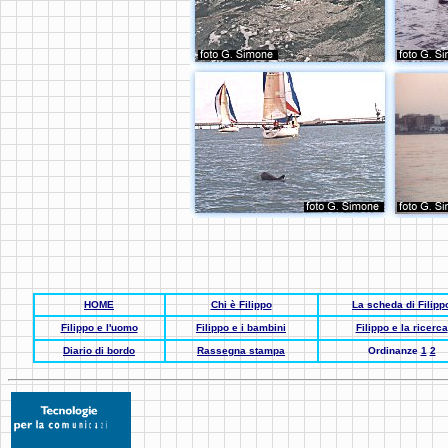
HOME
Chi è Filippo
La scheda di Filipp
Filippo e l'uomo
Filippo e i bambini
Filippo e la ricerca
Diario di bordo
Rassegna stampa
Ordinanze
1
2